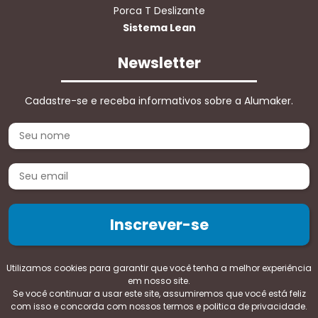
Porca T Deslizante
Sistema Lean
Newsletter
Cadastre-se e receba informativos sobre a Alumaker.
Utilizamos cookies para garantir que você tenha a melhor experiência
em nosso site.
Se você continuar a usar este site, assumiremos que você está feliz
Copyright 2026 -
Politica de privacidade e termos de uso
com isso e concorda com nossos termos e politica de privacidade.