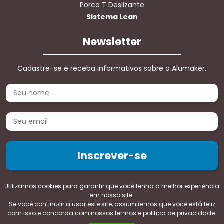
Porca T Deslizante
Sistema Lean
Newsletter
Cadastre-se e receba informativos sobre a Alumaker.
Utilizamos cookies para garantir que você tenha a melhor experiência
em nosso site.
Se você continuar a usar este site, assumiremos que você está feliz
Copyright 2026 -
Politica de privacidade e termos de uso
com isso e concorda com nossos termos e politica de privacidade.