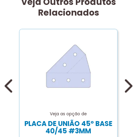
Veja Outros Produtos
Relacionados
C
p
Veja as opção de
PLACA DE UNIÃO 45º BASE
40/45 #3MM