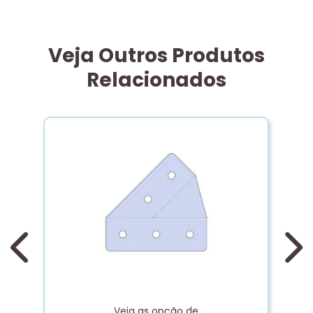
Veja Outros Produtos
Relacionados
C
p
Veja as opção de