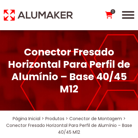
0
Conector Fresado
Horizontal Para Perfil de
Alumínio – Base 40/45
M12
Página Inicial
>
Produtos
>
Conector de Montagem
>
Conector Fresado Horizontal Para Perfil de Alumínio – Base
40/45 M12