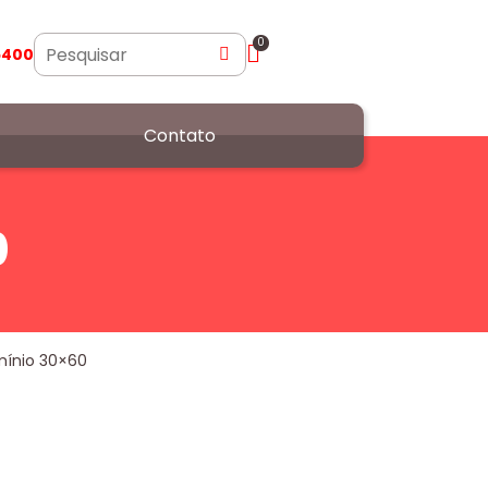
0
5400
Contato
0
umínio 30×60