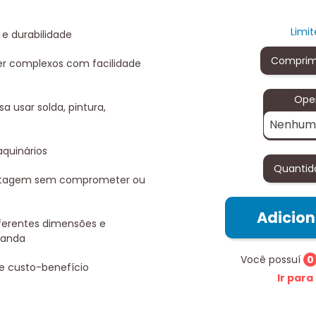
Limi
e e durabilidade
Comprim
per complexos com facilidade
Ope
a usar solda, pintura,
Nenhum
quinários
Quantid
ontagem sem comprometer ou
Adicio
iferentes dimensões e
manda
Você possuí
0
e custo-benefício
Ir para