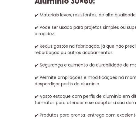
Alumínio 30×60:
✔
️ Materiais leves, resistentes, de alta qualidad
✔
️ Pode ser usado para projetos simples ou su
e rapidez
✔
️ Reduz gastos na fabricação, já que não precis
rebarbação ou outros acabamentos
✔
️ Segurança e aumento da durabilidade de ma
✔
️ Permite ampliações e modificações na m
desperdiçar perfis de alumínio
✔
️ Vasto estoque com perfis de alumínio em d
formatos para atender e se adaptar a sua de
✔
️ Produtos para pronta-entrega com excelent