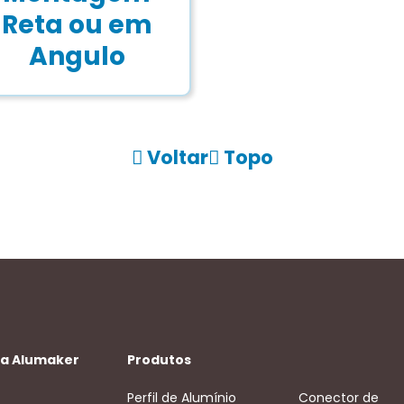
Reta ou em
Angulo
Voltar
Topo
 a Alumaker
Produtos
Perfil de Alumínio
Conector de