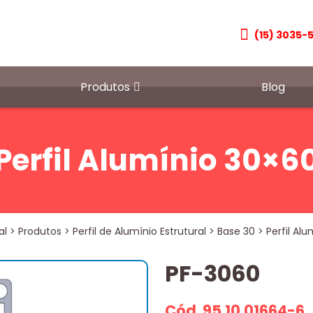
(15) 3035-
Produtos
Blog
Perfil Alumínio 30×6
al
>
Produtos
>
Perfil de Alumínio Estrutural
>
Base 30
>
Perfil Al
PF-3060
Cód. 95.10.01664-6