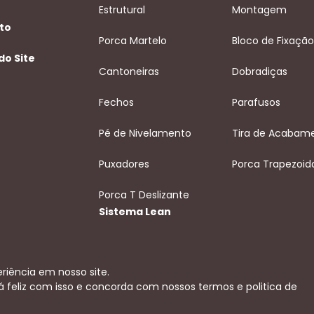
Estrutural
Montagem
to
Porca Martelo
Bloco de Fixação
do Site
Cantoneiras
Dobradiças
Fechos
Parafusos
Pé de Nivelamento
Tira de Acabam
Puxadores
Porca Trapezoid
Porca T Deslizante
Sistema Lean
riência em nosso site.
á feliz com isso e concorda com nossos termos e politica de
mos de uso