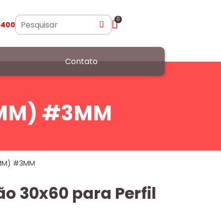
0
5400
Contato
30MM) #3MM
0MM) #3MM
ão 30x60 para Perfil