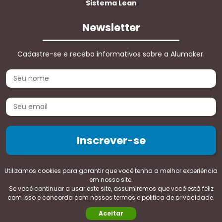
Sistema Lean
Newsletter
Cadastre-se e receba informativos sobre a Alumaker.
Utilizamos cookies para garantir que você tenha a melhor experiência
em nosso site.
Se você continuar a usar este site, assumiremos que você está feliz
Copyright 2026 -
Politica de privacidade e termos de uso
com isso e concorda com nossos termos e politica de privacidade.
Agência Digimeta
Aceitar