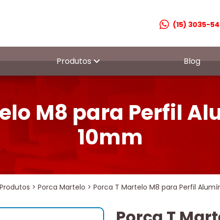
(15) 3035-5
Produtos
Blog
elo M8 para Perfil A
10mm
Produtos
>
Porca Martelo
>
Porca T Martelo M8 para Perfil Alum
Porca T Mart