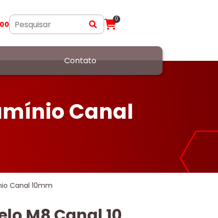
0
400
Contato
lumínio Canal
ínio Canal 10mm
elo M8 Canal 10