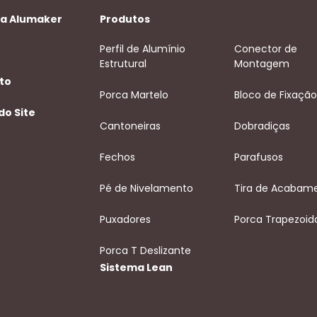
 a Alumaker
Produtos
Perfil de Alumínio
Conector de
Estrutural
Montagem
to
Porca Martelo
Bloco de Fixação
do Site
Cantoneiras
Dobradiças
Fechos
Parafusos
Pé de Nivelamento
Tira de Acabam
Puxadores
Porca Trapezoid
Porca T Deslizante
Sistema Lean