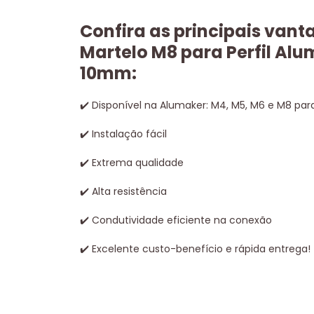
Confira as principais vant
Martelo M8 para Perfil Alu
10mm:
✔
️ Disponível na Alumaker: M4, M5, M6 e M8 para
✔
️ Instalação fácil
✔
️ Extrema qualidade
✔
️ Alta resistência
✔
️ Condutividade eficiente na conexão
✔
️ Excelente custo-benefício e rápida entrega!