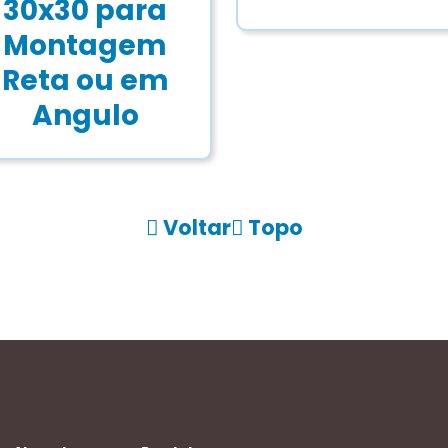
30x30 para
Montagem
Reta ou em
Angulo
Voltar
Topo