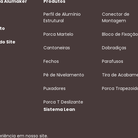
 a Alumaker
Produtos
Perfil de Alumínio
Conector de
Estrutural
Montagem
to
Porca Martelo
Bloco de Fixação
do Site
Cantoneiras
Dobradiças
Fechos
Parafusos
Pé de Nivelamento
Tira de Acabam
Puxadores
Porca Trapezoid
Porca T Deslizante
Sistema Lean
riência em nosso site.