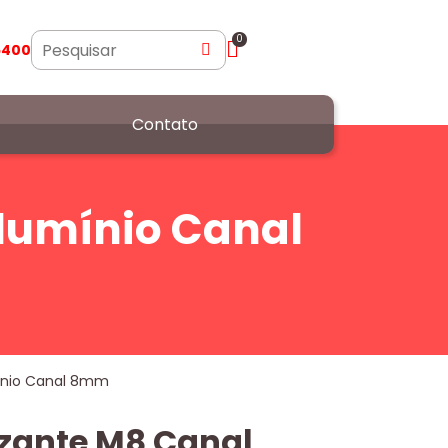
0
5400
Contato
Alumínio Canal
mínio Canal 8mm
izante M8 Canal