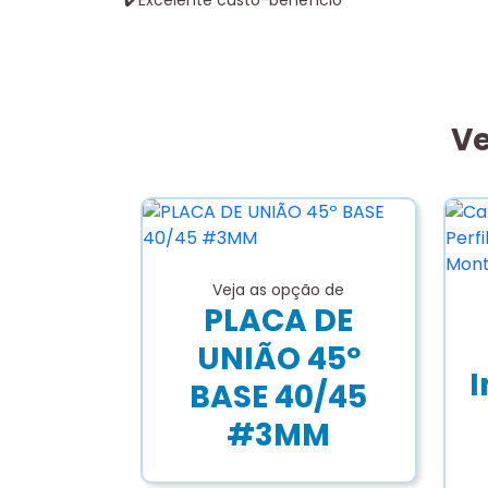
✔
️Excelente custo-benefíci
o
Ve
Veja as opção de
PLACA DE
UNIÃO 45º
I
BASE 40/45
#3MM