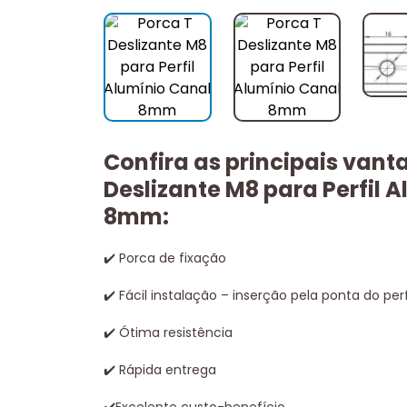
Confira as principais vant
Deslizante M8 para Perfil 
8mm:
✔
️ Porca de fixação
✔
️ Fácil instalação – inserção pela ponta do perf
✔
️ Ótima resistência
✔
️ Rápida entrega