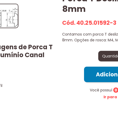
8mm
Cód. 40.25.01592-3
Contamos com porca T deslizan
8mm. Opções de rosca: M4, M
agens de Porca T
Alumínio Canal
Quantid
Adicio
il
Você possuí
0
Ir para