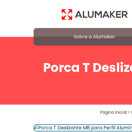
Sobre a Alumaker
Porca T Desli
Página Inicial
>