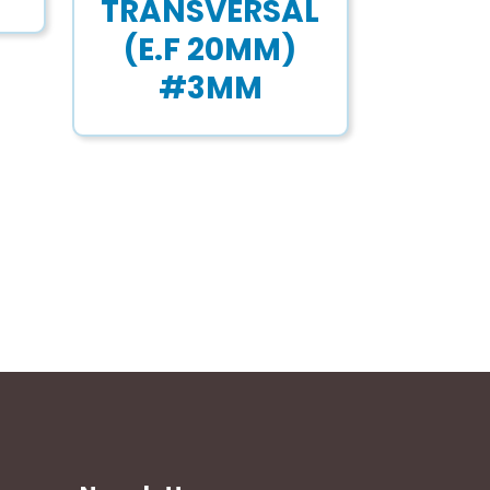
TRANSVERSAL
(E.F 20MM)
#3MM