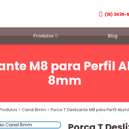
(15) 3035-
Produtos
Blog
zante M8 para Perfil 
8mm
Produtos
>
Canal 8mm
>
Porca T Deslizante M8 para Perfil Alu
Porca T Desl