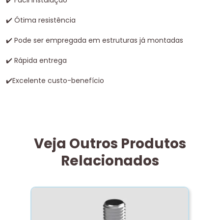
✔
️ Fácil instalação
✔
️ Ótima resistência
✔
️ Pode ser empregada em estruturas já montadas
✔
️ Rápida entrega
✔
️Excelente custo-benefício
Veja Outros Produtos
Relacionados